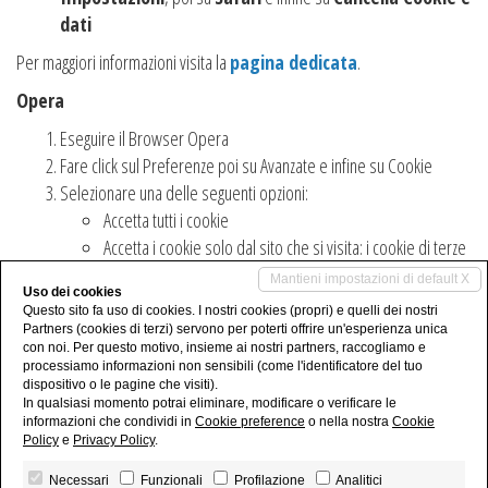
dati
Per maggiori informazioni visita la
pagina dedicata
.
Opera
Eseguire il Browser Opera
Fare click sul Preferenze poi su Avanzate e infine su Cookie
Selezionare una delle seguenti opzioni:
Accetta tutti i cookie
Accetta i cookie solo dal sito che si visita: i cookie di terze
parti e che vengono inviati da un dominio diverso da
Mantieni impostazioni di default X
Uso dei cookies
quello che si sta visitando verranno rifiutati Non accettare
Questo sito fa uso di cookies. I nostri cookies (propri) e quelli dei nostri
mai i cookie: tutti i cookie non verranno mai salvati
Partners (cookies di terzi) servono per poterti offrire un'esperienza unica
con noi. Per questo motivo, insieme ai nostri partners, raccogliamo e
Per maggiori informazioni visita la
pagina dedicata
.
processiamo informazioni non sensibili (come l'identificatore del tuo
dispositivo o le pagine che visiti).
In qualsiasi momento potrai eliminare, modificare o verificare le
informazioni che condividi in
Cookie preference
o nella nostra
Cookie
Policy
e
Privacy Policy
.
Immobiliare Giannotta - P.IVA 02135900740 - Numero FIAIP 25060 - REA Brindisi
Necessari
Funzionali
Profilazione
Analitici